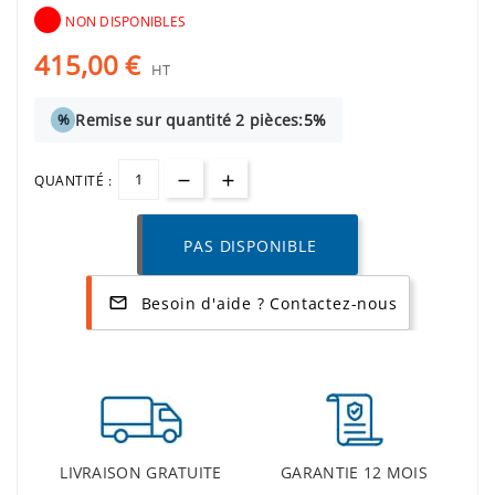
NON DISPONIBLES
415,00 €
HT
Remise sur quantité 2 pièces:
5%
%
QUANTITÉ :
PAS DISPONIBLE
Besoin d'aide ? Contactez-nous
mail_outline
LIVRAISON GRATUITE
GARANTIE 12 MOIS